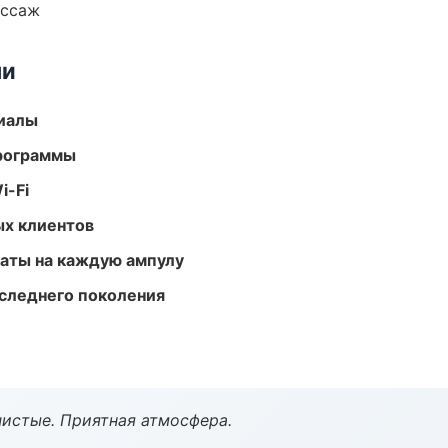
ассаж
ми
риалы
программы
i-Fi
ых клиентов
аты на каждую ампулу
следнего поколения
чистые. Приятная атмосфера.