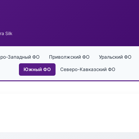
a Silk
ро-Западный ФО
Приволжский ФО
Уральский ФО
Южный ФО
Северо-Кавказский ФО