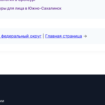
уры для лица в Южно-Сахалинск
 федеральный округ
|
Главная страница
→
сии