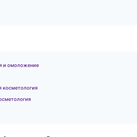
ия и омоложение
я косметология
косметология