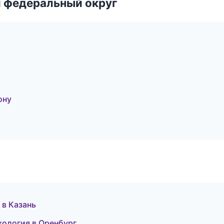
 федеральный округ
ону
в Казань
кология в Оренбург