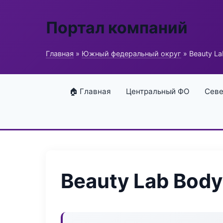
Портал компаний
Главная
»
Южный федеральный округ
» Beauty L
🏠 Главная
Центральный ФО
Севе
Beauty Lab Body