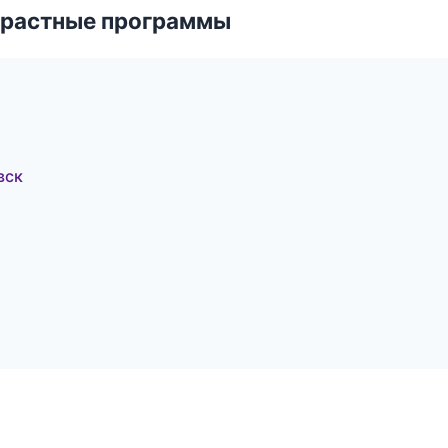
зрастные программы
вск