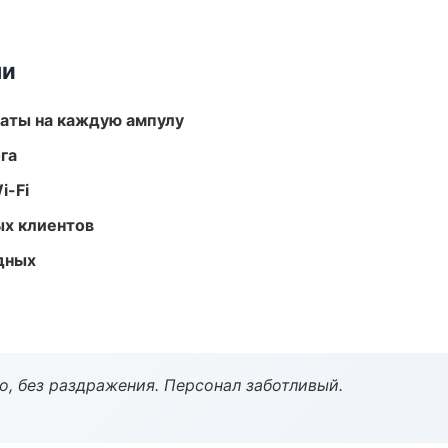
ми
аты на каждую ампулу
га
i-Fi
ых клиентов
одных
, без раздражения. Персонал заботливый.