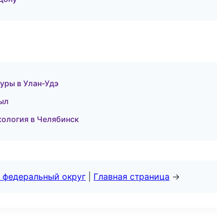
уры в Улан-Удэ
зыл
кология в Челябинск
 федеральный округ
|
Главная страница
→