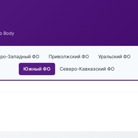
ab Body
ро-Западный ФО
Приволжский ФО
Уральский ФО
Южный ФО
Северо-Кавказский ФО