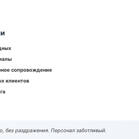
ми
одных
риалы
урное сопровождение
ых клиентов
га
, без раздражения. Персонал заботливый.