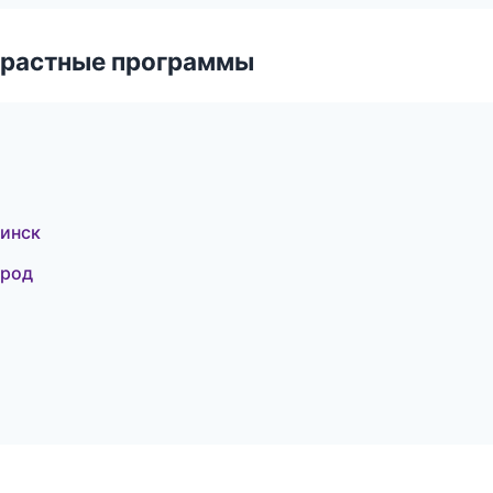
зрастные программы
инск
ород