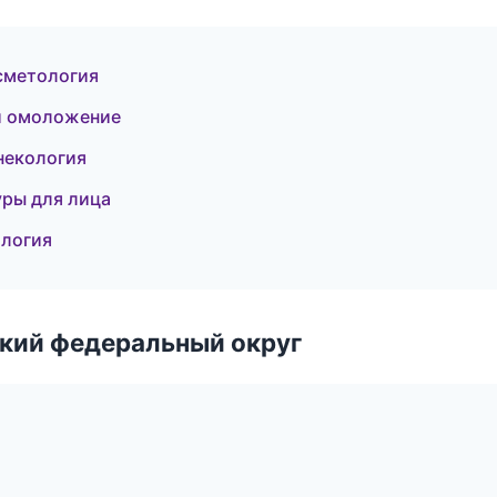
осметология
и омоложение
инекология
уры для лица
ология
ский федеральный округ