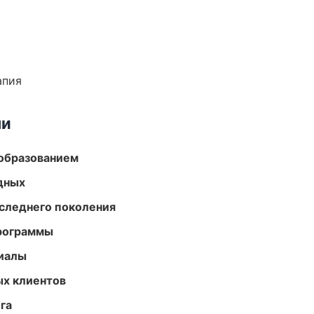
апия
ми
образованием
одных
следнего поколения
программы
риалы
ых клиентов
га