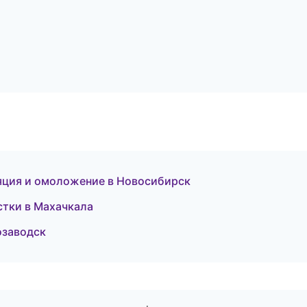
яция и омоложение в Новосибирск
истки в Махачкала
озаводск