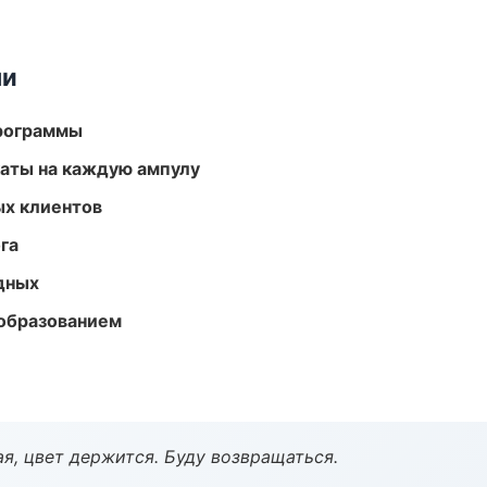
ми
программы
аты на каждую ампулу
ых клиентов
га
одных
образованием
я, цвет держится. Буду возвращаться.