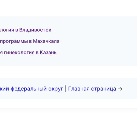
логия в Владивосток
е программы в Махачкала
я гинекология в Казань
ский федеральный округ
|
Главная страница
→