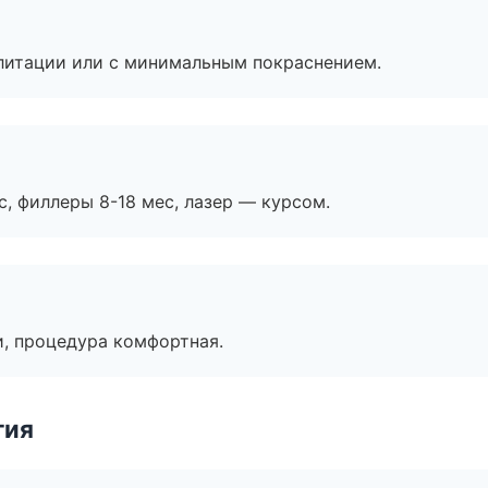
литации или с минимальным покраснением.
с, филлеры 8-18 мес, лазер — курсом.
, процедура комфортная.
гия