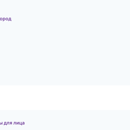
город
ы для лица