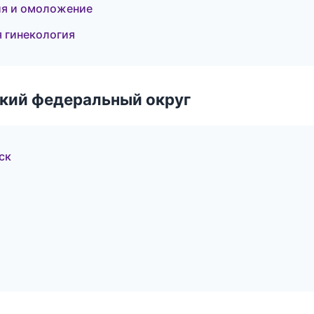
ия и омоложение
я гинекология
ский федеральный округ
ск