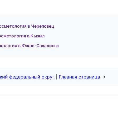
осметология в Череповец
косметология в Кызыл
некология в Южно-Сахалинск
ский федеральный округ
|
Главная страница
→