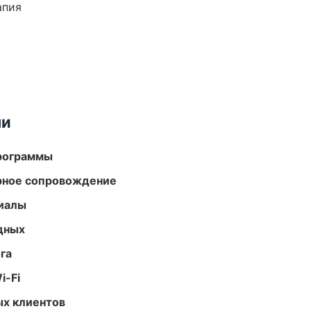
апия
ми
программы
урное сопровождение
риалы
одных
га
i-Fi
ых клиентов