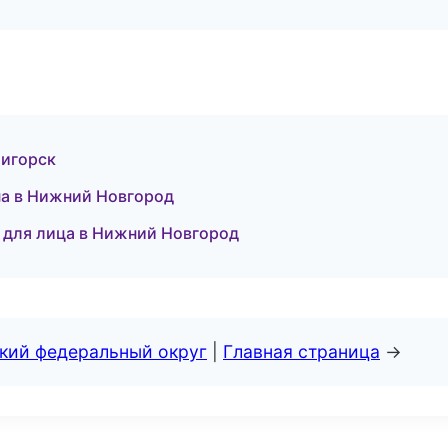
тигорск
па в Нижний Новгород
 для лица в Нижний Новгород
ский федеральный округ
|
Главная страница
→