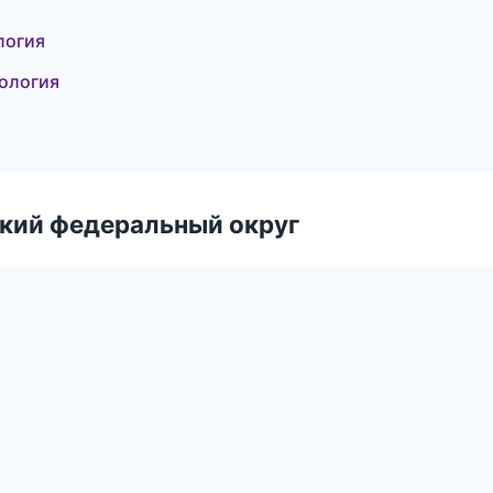
логия
кология
ский федеральный округ