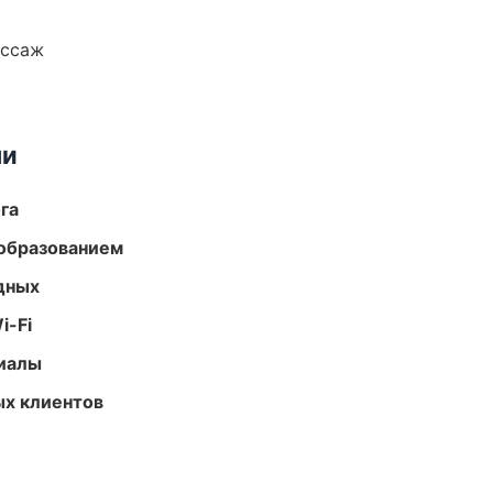
ассаж
ми
га
образованием
одных
i-Fi
риалы
ых клиентов