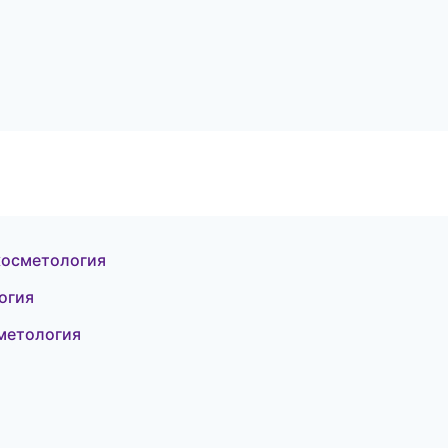
косметология
огия
сметология