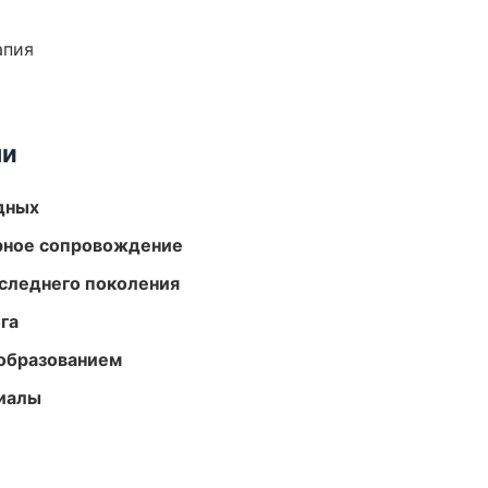
апия
ми
одных
урное сопровождение
следнего поколения
га
образованием
риалы