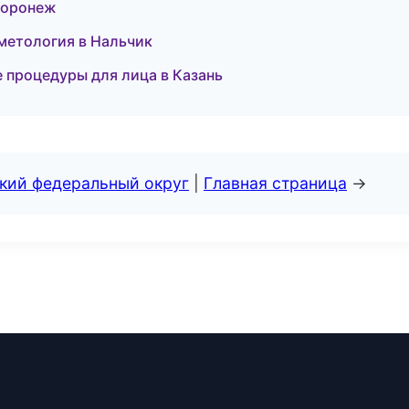
 Воронеж
метология в Нальчик
е процедуры для лица в Казань
ский федеральный округ
|
Главная страница
→