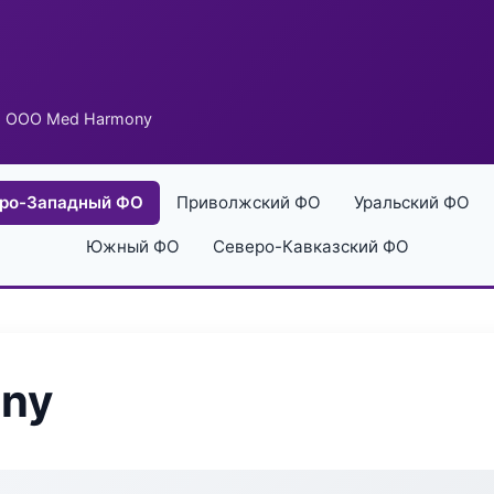
 ООО Med Harmony
ро-Западный ФО
Приволжский ФО
Уральский ФО
Южный ФО
Северо-Кавказский ФО
ny