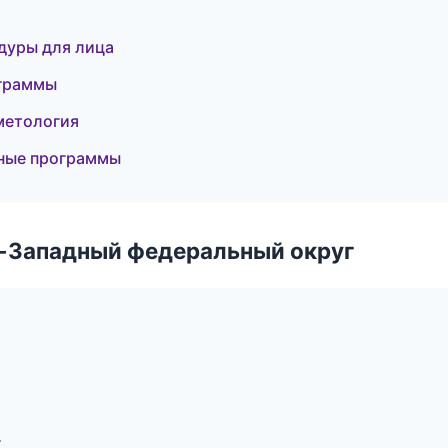
дуры для лица
ограммы
сметология
тные программы
о-Западный федеральный округ
г