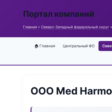
Портал компаний
Главная
»
Северо-Западный федеральный округ
»
🏠 Главная
Центральный ФО
Севе
ООО Med Harmo