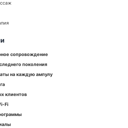
ассаж
апия
ми
урное сопровождение
следнего поколения
аты на каждую ампулу
га
ых клиентов
i-Fi
программы
риалы