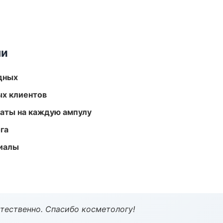
ми
одных
ых клиентов
аты на каждую ампулу
га
риалы
тественно. Спасибо косметологу!