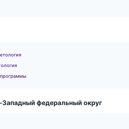
метология
тология
е программы
о-Западный федеральный округ