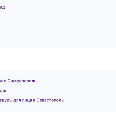
рад
к
яж в Симферополь
оль
цедуры для лица в Севастополь