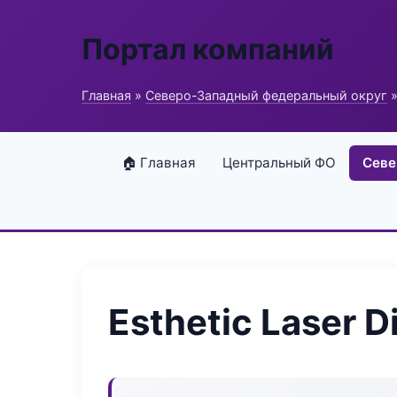
Портал компаний
Главная
»
Северо-Западный федеральный округ
»
🏠 Главная
Центральный ФО
Севе
Esthetic Laser 