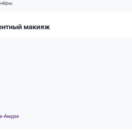
тнёры.
ентный макияж
на-Амуре