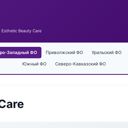
 Esthetic Beauty Care
ро-Западный ФО
Приволжский ФО
Уральский ФО
Южный ФО
Северо-Кавказский ФО
 Care