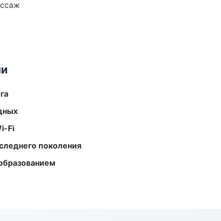
ассаж
ми
га
одных
i-Fi
следнего поколения
образованием