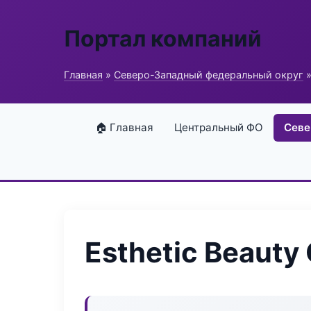
Портал компаний
Главная
»
Северо-Западный федеральный округ
»
🏠 Главная
Центральный ФО
Севе
Esthetic Beauty