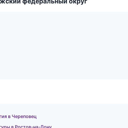
лжский федеральный округ
гия в Череповец
игуры в Ростов-на-Дону