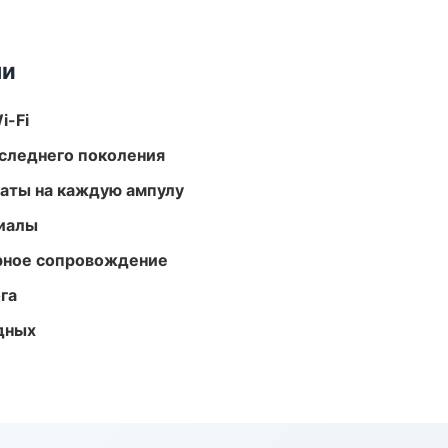
ми
i-Fi
следнего поколения
аты на каждую ампулу
риалы
урное сопровождение
га
одных