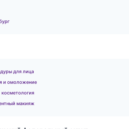
бург
дуры для лица
ия и омоложение
я косметология
ентный макияж