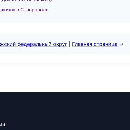
макияж в Ставрополь
лжский федеральный округ
|
Главная страница
→
сии