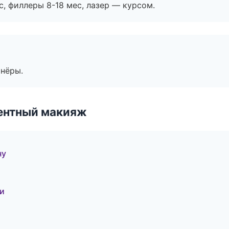
с, филлеры 8-18 мес, лазер — курсом.
тнёры.
ентный макияж
ну
и