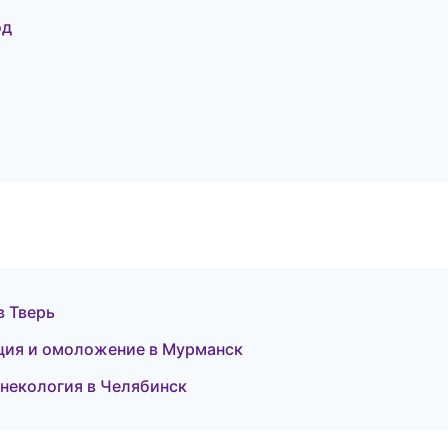
од
в Тверь
яция и омоложение в Мурманск
инекология в Челябинск