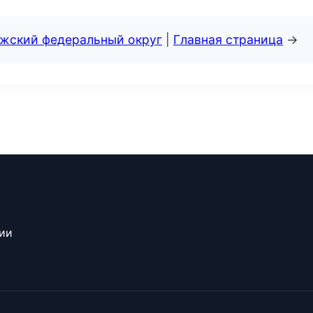
лжский федеральный округ
|
Главная страница
→
сии