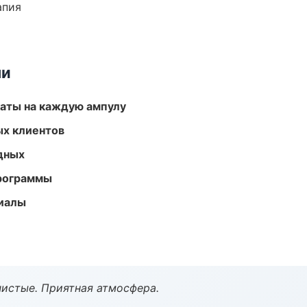
апия
ми
аты на каждую ампулу
ых клиентов
одных
программы
риалы
чистые. Приятная атмосфера.