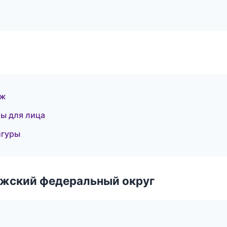
яж
ы для лица
игуры
лжский федеральный округ