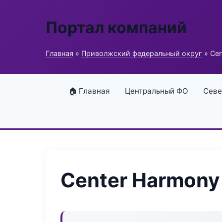
Портал компаний
Главная
»
Приволжский федеральный округ
» Cen
🏠 Главная
Центральный ФО
Севе
Center Harmony