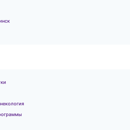
инск
тки
инекология
программы