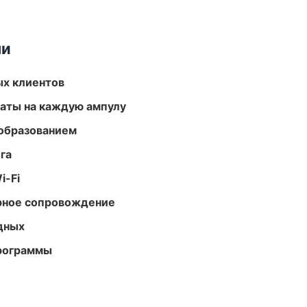
ми
ых клиентов
аты на каждую ампулу
образованием
га
i-Fi
урное сопровождение
одных
программы