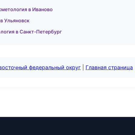
сметология в Иваново
 в Ульяновск
кология в Санкт-Петербург
евосточный федеральный округ
|
Главная страница