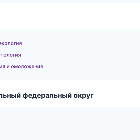
некология
етология
ция и омоложение
альный федеральный округ