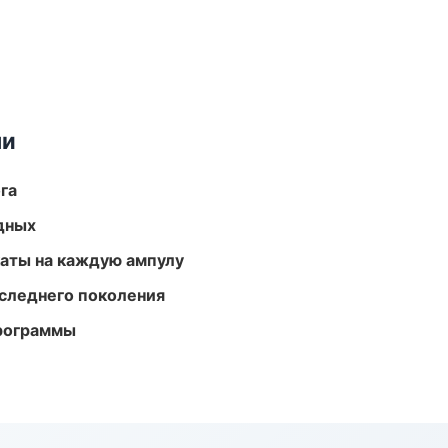
ми
га
одных
аты на каждую ампулу
следнего поколения
программы