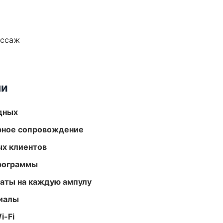
ассаж
ми
одных
урное сопровождение
ых клиентов
программы
аты на каждую ампулу
риалы
i-Fi