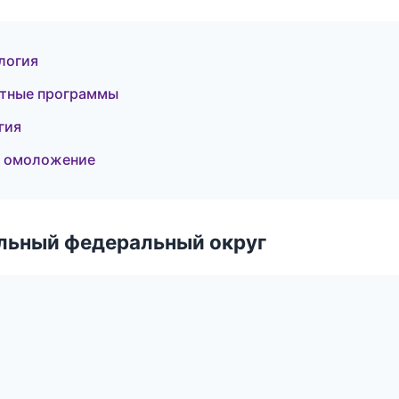
логия
стные программы
гия
и омоложение
альный федеральный округ