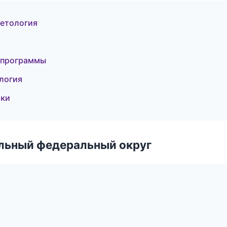
метология
 программы
логия
тки
альный федеральный округ