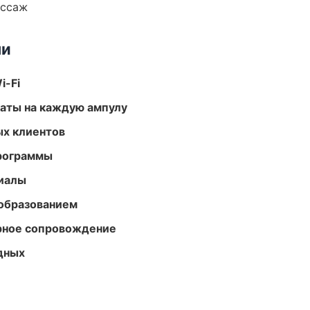
ассаж
ми
i-Fi
аты на каждую ампулу
ых клиентов
программы
риалы
образованием
урное сопровождение
одных